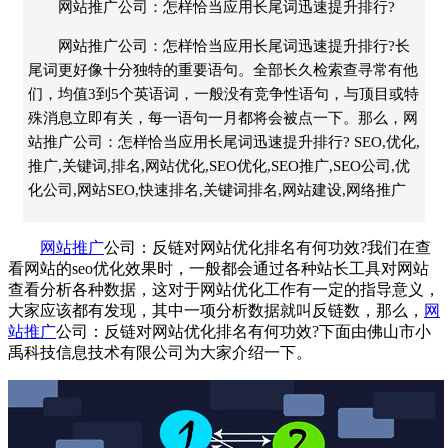
网站推广公司：怎样恰当应用长尾词迅速提升排行?
网站推广公司：怎样恰当应用长尾词迅速提升排行?长
尾词更好像十分独特的重要语句。全部长久检索查寻常有他
们，均值3到5个英语词，一般没有竞争性语句，与顶目或特
殊消息立即有关，每一语句一月都将会被点一下。那么，网
站推广公司：怎样恰当应用长尾词迅速提升排行? SEO,优化,
推广,关键词,排名,网站优化,SEO优化,SEO推广,SEO公司,优
化公司,网站SEO,快速排名,关键词排名,网站建设,网络推广
网站推广
公司
：反链对
网站优化
排名有何功效?我们在查
看网站的seo优化效果时，一般都会通过各种站长工具对网站
查看分析各种数据，这对于
网站优化
工作有一定的指导意义，
大家应该都有发现，其中一项分析数据就叫反链数，那么，
网
站推广
公司
：反链对
网站优化
排名有何功效?下面由佛山市
小
禹科技
信息技术有限公司为大家介绍一下。