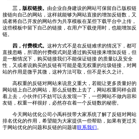
三，版权链接。
由企业自身建设的网站可保留自己版权链
接链向自己的网站，这样就能够为网站直接的增加反链数，又
或者将自己开发的网站作为共享模板在某些下载平台中上传，
这些模板中留下自己的链接，在用户下载使用时，也能增加反
链。
四，付费模式。
这种方式不是在反链难求的情况下，都可
直接忽略，所谓的付费模式则是通过购买链接来增加反链，但
是一般情况下，购买链接我们不能保证链接 的质量以及安全
性，又或者说购买的反链有可能是毫无权重的垃圾链接，对网
站的作用是微乎其微，这种方法可取，但不是长久之计。
高权重的反链对网站来说意义重大，若能让更多质量好的
网站链上自己的网站，那么反链数上去了，网站权重同样会跟
着上去，小伙伴们不妨可以去发现一下，一些网站不做内容和
友链，权重一样很好，必然存在着一个反链数的秘密。
今天
网站优化
公司
小禹科技
带大家系统了解了反链对网站
排名优化的作用，希望能为大家提供一些帮助，如果有更过关
于
网站优化
的问题和反链的问题请
联系我们
。