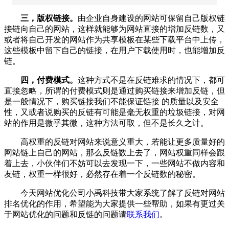
三，版权链接。
由企业自身建设的网站可保留自己版权链
接链向自己的网站，这样就能够为网站直接的增加反链数，又
或者将自己开发的网站作为共享模板在某些下载平台中上传，
这些模板中留下自己的链接，在用户下载使用时，也能增加反
链。
四，付费模式。
这种方式不是在反链难求的情况下，都可
直接忽略，所谓的付费模式则是通过购买链接来增加反链，但
是一般情况下，购买链接我们不能保证链接 的质量以及安全
性，又或者说购买的反链有可能是毫无权重的垃圾链接，对网
站的作用是微乎其微，这种方法可取，但不是长久之计。
高权重的反链对网站来说意义重大，若能让更多质量好的
网站链上自己的网站，那么反链数上去了，网站权重同样会跟
着上去，小伙伴们不妨可以去发现一下，一些网站不做内容和
友链，权重一样很好，必然存在着一个反链数的秘密。
今天
网站优化
公司
小禹科技
带大家系统了解了反链对网站
排名优化的作用，希望能为大家提供一些帮助，如果有更过关
于
网站优化
的问题和反链的问题请
联系我们
。