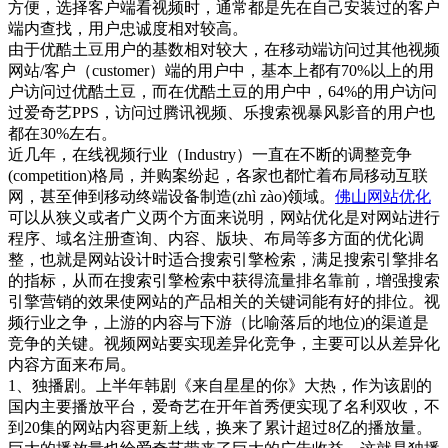
方便，选择客户端看视频时，通常都是先在自己安装过的客户
端内查找，用户忠诚度相对较高。
由于优酷土豆用户的基数相对较大，在移动端访问过其他视频
网站/客户（customer）端的用户中，基本上都有70%以上的用
户访问过优酷土豆，而在优酷土豆的用户中，64%的用户访问
过爱奇艺PPS，访问过腾讯视频、乐搜索视暴风影音的用户也
都在30%左右。
近几年，在线视频行业（Industry）一直在不断的调整竞争
(competition)格局，并购案纷起，各家也都忙着布局移动互联
网，甚至伸到移动终端设备制造(zhì zào)领域。
佛山网站优化
可以从狭义或者广义两个方面来说明，网站优化是对网站进行
程序、域名注册查询、内容、版块、布局等多方面的优化调
整，也就是网站设计时适合搜索引擎检索，满足搜索引擎排名
的指标，从而在搜索引擎检索中获得流量排名靠前，增强搜索
引擎营销的效果使网站的产品相关的关键词能有好的排位。视
频行业之争，上游的内容与下游（比喻落后的地位)的渠道是
竞争的关键。视频网站要实现差异化竞争，主要可以从差异化
内容方面来布局。
1、独播剧。上半年韩剧《来自星星的你》大热，作为该剧的
国内主要播放平台，爱奇艺在开年首秀便实现了名利双收，不
到20集的网站内容更新上线，换来了累计超过8亿的播放量。