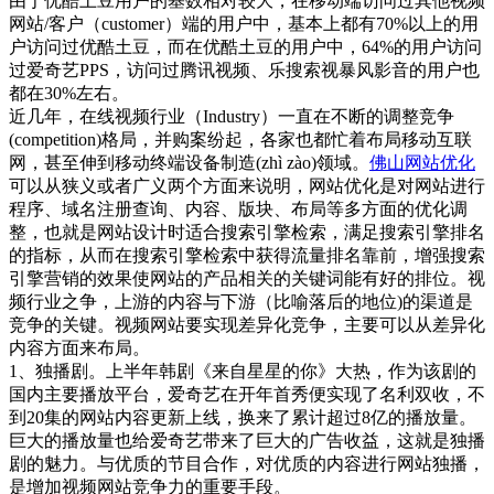
由于优酷土豆用户的基数相对较大，在移动端访问过其他视频
网站/客户（customer）端的用户中，基本上都有70%以上的用
户访问过优酷土豆，而在优酷土豆的用户中，64%的用户访问
过爱奇艺PPS，访问过腾讯视频、乐搜索视暴风影音的用户也
都在30%左右。
近几年，在线视频行业（Industry）一直在不断的调整竞争
(competition)格局，并购案纷起，各家也都忙着布局移动互联
网，甚至伸到移动终端设备制造(zhì zào)领域。
佛山网站优化
可以从狭义或者广义两个方面来说明，网站优化是对网站进行
程序、域名注册查询、内容、版块、布局等多方面的优化调
整，也就是网站设计时适合搜索引擎检索，满足搜索引擎排名
的指标，从而在搜索引擎检索中获得流量排名靠前，增强搜索
引擎营销的效果使网站的产品相关的关键词能有好的排位。视
频行业之争，上游的内容与下游（比喻落后的地位)的渠道是
竞争的关键。视频网站要实现差异化竞争，主要可以从差异化
内容方面来布局。
1、独播剧。上半年韩剧《来自星星的你》大热，作为该剧的
国内主要播放平台，爱奇艺在开年首秀便实现了名利双收，不
到20集的网站内容更新上线，换来了累计超过8亿的播放量。
巨大的播放量也给爱奇艺带来了巨大的广告收益，这就是独播
剧的魅力。与优质的节目合作，对优质的内容进行网站独播，
是增加视频网站竞争力的重要手段。