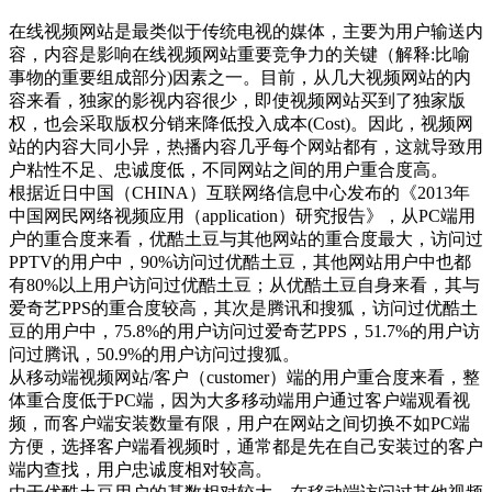
在线视频网站是最类似于传统电视的媒体，主要为用户输送内
容，内容是影响在线视频网站重要竞争力的关键（解释:比喻
事物的重要组成部分)因素之一。目前，从几大视频网站的内
容来看，独家的影视内容很少，即使视频网站买到了独家版
权，也会采取版权分销来降低投入成本(Cost)。因此，视频网
站的内容大同小异，热播内容几乎每个网站都有，这就导致用
户粘性不足、忠诚度低，不同网站之间的用户重合度高。
根据近日中国（CHINA）互联网络信息中心发布的《2013年
中国网民网络视频应用（application）研究报告》，从PC端用
户的重合度来看，优酷土豆与其他网站的重合度最大，访问过
PPTV的用户中，90%访问过优酷土豆，其他网站用户中也都
有80%以上用户访问过优酷土豆；从优酷土豆自身来看，其与
爱奇艺PPS的重合度较高，其次是腾讯和搜狐，访问过优酷土
豆的用户中，75.8%的用户访问过爱奇艺PPS，51.7%的用户访
问过腾讯，50.9%的用户访问过搜狐。
从移动端视频网站/客户（customer）端的用户重合度来看，整
体重合度低于PC端，因为大多移动端用户通过客户端观看视
频，而客户端安装数量有限，用户在网站之间切换不如PC端
方便，选择客户端看视频时，通常都是先在自己安装过的客户
端内查找，用户忠诚度相对较高。