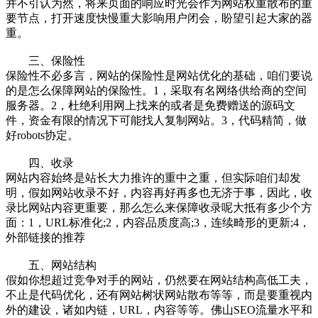
并不引认为然，将来页面的响应时光会作为网站权重散布的重
要节点，打开速度快慢重大影响用户闭会，盼望引起大家的器
重。
三、保险性
保险性不必多言，网站的保险性是网站优化的基础，咱们要说
的是怎么保障网站的保险性。1，采取有名网络供给商的空间
服务器。2，杜绝利用网上找来的或者是免费赠送的源码文
件，资金有限的情况下可能找人复制网站。3，代码精简，做
好robots协定。
四、收录
网站内容始终是站长大力推许的重中之重，但实际咱们却发
明，假如网站收录不好，内容再好再多也无济于事，因此，收
录比网站内容更重要，那么怎么来保障收录呢大抵有多少个方
面：1，URL标准化;2，内容品质度高;3，连续畸形的更新;4，
外部链接的推荐
五、网站结构
假如你想超过竞争对手的网站，仍然要在网站结构高低工夫，
不止是代码优化，还有网站树状网站散布等等，而是要重视内
外的建设，诸如内链，URL，内容等等。佛山SEO流量水平和