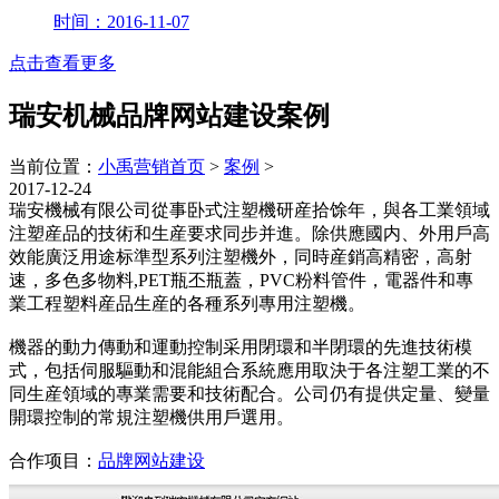
时间：2016-11-07
点击查看更多
瑞安机械品牌网站建设案例
当前位置：
小禹营销首页
>
案例
>
2017-12-24
瑞安機械有限公司從事卧式注塑機研産拾馀年，與各工業領域
注塑産品的技術和生産要求同步并進。除供應國内、外用戶高
效能廣泛用途标準型系列注塑機外，同時産銷高精密，高射
速，多色多物料,PET瓶丕瓶蓋，PVC粉料管件，電器件和專
業工程塑料産品生産的各種系列專用注塑機。
機器的動力傳動和運動控制采用閉環和半閉環的先進技術模
式，包括伺服驅動和混能組合系統應用取決于各注塑工業的不
同生産領域的專業需要和技術配合。公司仍有提供定量、變量
開環控制的常規注塑機供用戶選用。
合作项目：
品牌网站建设