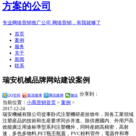
专业网络营销推广公司
网络营销，有我就够了
首页
案例
服务
关于
新闻
联系
瑞安机械品牌网站建设案例
分享到：
QQ空间
新浪微博
腾讯微博
微信
当前位置：
小禹营销首页
>
案例
>
2017-12-24
瑞安機械有限公司從事卧式注塑機研産拾馀年，與各工業領域
注塑産品的技術和生産要求同步并進。除供應國内、外用戶高
效能廣泛用途标準型系列注塑機外，同時産銷高精密，高射
速，多色多物料,PET瓶丕瓶蓋，PVC粉料管件，電器件和專