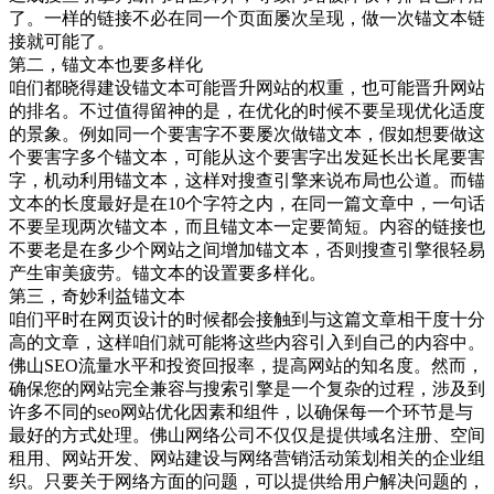
了。一样的链接不必在同一个页面屡次呈现，做一次锚文本链
接就可能了。
第二，锚文本也要多样化
咱们都晓得建设锚文本可能晋升网站的权重，也可能晋升网站
的排名。不过值得留神的是，在优化的时候不要呈现优化适度
的景象。例如同一个要害字不要屡次做锚文本，假如想要做这
个要害字多个锚文本，可能从这个要害字出发延长出长尾要害
字，机动利用锚文本，这样对搜查引擎来说布局也公道。而锚
文本的长度最好是在10个字符之内，在同一篇文章中，一句话
不要呈现两次锚文本，而且锚文本一定要简短。内容的链接也
不要老是在多少个网站之间增加锚文本，否则搜查引擎很轻易
产生审美疲劳。锚文本的设置要多样化。
第三，奇妙利益锚文本
咱们平时在网页设计的时候都会接触到与这篇文章相干度十分
高的文章，这样咱们就可能将这些内容引入到自己的内容中。
佛山SEO流量水平和投资回报率，提高网站的知名度。然而，
确保您的网站完全兼容与搜索引擎是一个复杂的过程，涉及到
许多不同的seo网站优化因素和组件，以确保每一个环节是与
最好的方式处理。佛山网络公司不仅仅是提供域名注册、空间
租用、网站开发、网站建设与网络营销活动策划相关的企业组
织。只要关于网络方面的问题，可以提供给用户解决问题的，