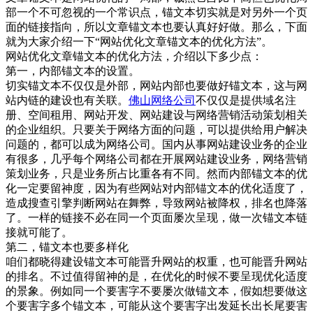
部一个不可忽视的一个常识点，锚文本切实就是对另外一个页
面的链接指向，所以文章锚文本也要认真好好做。那么，下面
就为大家介绍一下“网站优化文章锚文本的优化方法”。
网站优化文章锚文本的优化方法，介绍以下多少点：
第一，内部锚文本的设置。
切实锚文本不仅仅是外部，网站内部也要做好锚文本，这与网
站内链的建设也有关联。
佛山网络公司
不仅仅是提供域名注
册、空间租用、网站开发、网站建设与网络营销活动策划相关
的企业组织。只要关于网络方面的问题，可以提供给用户解决
问题的，都可以成为网络公司。国内从事网站建设业务的企业
有很多，几乎每个网络公司都在开展网站建设业务，网络营销
策划业务，只是业务所占比重各有不同。然而内部锚文本的优
化一定要留神度，因为有些网站对内部锚文本的优化适度了，
造成搜查引擎判断网站在舞弊，导致网站被降权，排名也降落
了。一样的链接不必在同一个页面屡次呈现，做一次锚文本链
接就可能了。
第二，锚文本也要多样化
咱们都晓得建设锚文本可能晋升网站的权重，也可能晋升网站
的排名。不过值得留神的是，在优化的时候不要呈现优化适度
的景象。例如同一个要害字不要屡次做锚文本，假如想要做这
个要害字多个锚文本，可能从这个要害字出发延长出长尾要害