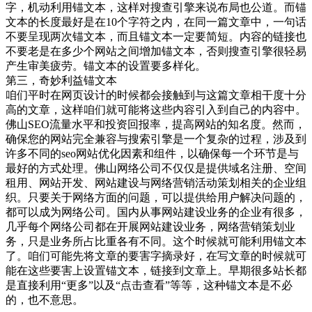
字，机动利用锚文本，这样对搜查引擎来说布局也公道。而锚
文本的长度最好是在10个字符之内，在同一篇文章中，一句话
不要呈现两次锚文本，而且锚文本一定要简短。内容的链接也
不要老是在多少个网站之间增加锚文本，否则搜查引擎很轻易
产生审美疲劳。锚文本的设置要多样化。
第三，奇妙利益锚文本
咱们平时在网页设计的时候都会接触到与这篇文章相干度十分
高的文章，这样咱们就可能将这些内容引入到自己的内容中。
佛山SEO流量水平和投资回报率，提高网站的知名度。然而，
确保您的网站完全兼容与搜索引擎是一个复杂的过程，涉及到
许多不同的seo网站优化因素和组件，以确保每一个环节是与
最好的方式处理。佛山网络公司不仅仅是提供域名注册、空间
租用、网站开发、网站建设与网络营销活动策划相关的企业组
织。只要关于网络方面的问题，可以提供给用户解决问题的，
都可以成为网络公司。国内从事网站建设业务的企业有很多，
几乎每个网络公司都在开展网站建设业务，网络营销策划业
务，只是业务所占比重各有不同。这个时候就可能利用锚文本
了。咱们可能先将文章的要害字摘录好，在写文章的时候就可
能在这些要害上设置锚文本，链接到文章上。早期很多站长都
是直接利用“更多”以及“点击查看”等等，这种锚文本是不必
的，也不意思。