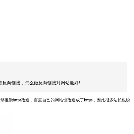
是反向链接，怎么做反向链接对网站最好!
引擎推崇
改造，百度自己的网站也改造成了
，因此很多站长也纷
https
https