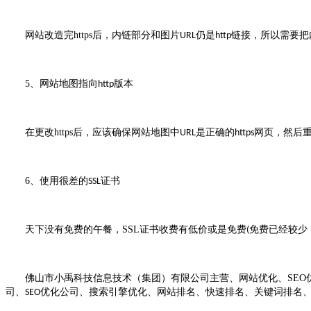
网站改造完
https
后，内链部分和图片
仍是
链接，所以需要把
URL
http
5
、网站地图指向
版本
http
在更改
https
后，应该确保网站地图中
是正确的
网页，然后
URL
https
6
、使用很差的
证书
SSL
天下没有免费的午餐，
SSL
证书收费有低价或是免费
免费已经较少
(
佛山市小禹科技信息技术（集团）有限公司主营、网站优化、
SEO
司、
优化公司、搜索引擎优化、网站排名、快速排名、关键词排名
SEO