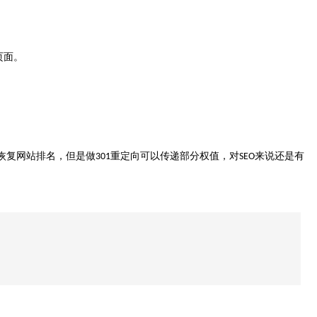
页面。
恢复网站排名，但是做
重定向可以传递部分权值，对
来说还是有
301
SEO