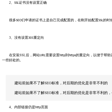
2
、
证书没有设置正确
SSL
很多
们申请的证书上是自己完成配置的，在刚开始配置
的时
SEO
SSL
3
、没有设置
重定向
301
在安装
SSL
后，网站
需要设置
到
的重定向，以便于帮助
URL
http
https
一些好处的。
建站前如果不了解SEO标准，对后期的优化是非常不利的
建站前如果不了解SEO标准，对后期的优化是非常不利的
4
、内部链接仍是
页面
http