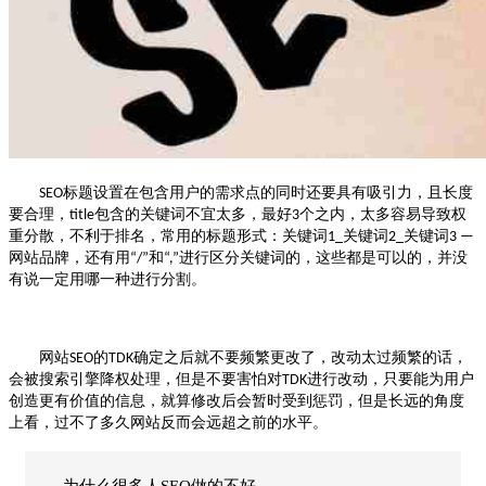
标题设置在包含用户的需求点的同时还要具有吸引力，且长度
SEO
要合理，
包含的关键词不宜太多，最好
个之内，太多容易导致权
title
3
重分散，不利于排名，常用的标题形式：关键词
关键词
关键词
1_
2_
3 —
网站品牌，还有用
和
进行区分关键词的，这些都是可以的，并没
“/”
“,”
有说一定用哪一种进行分割。
网站
的
确定之后就不要频繁更改了，改动太过频繁的话，
SEO
TDK
会被搜索引擎降权处理，但是不要害怕对
进行改动，只要能为用户
TDK
创造更有价值的信息，就算修改后会暂时受到惩罚，但是长远的角度
上看，过不了多久网站反而会远超之前的水平。
为什么很多人SEO做的不好