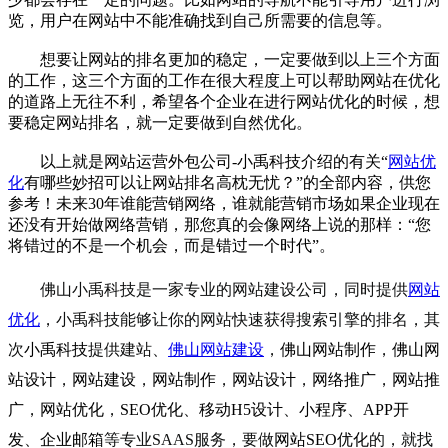
览，用户在网站中不能准确找到自己所需要的信息等。
想要让
网站
的排名更加的稳定，一定要做到以上三个方面
的工作，这三个方面的工作在很大程度上可以帮助
网站
在优化
的道路上无往不利，希望各个企业在进行
网站优化
的时候，想
要稳定网站排名，就一定要做到自然优化。
以上就是网站运营外包公司-
小禹科技
介绍的有关“
网站优
化
有哪些妙招可以让网站排名高枕无忧？”的全部内容，供您
参考！未来30年谁能营销网络，谁就能营销市场如果企业现在
还没有开始做网络营销，那您真的会像网络上说的那样：“您
将错过的不是一个机会，而是错过一个时代”。
佛山
小禹科技是
一家专业的
网站建设
公司，同时提供
网站
优化
，
小禹科技
能够让你的网站快速获得搜索引擎的排名，
其
次
小禹科技
提供建站、
佛山网站建设
，
佛山网站制作
，
佛山网
站设计
，
网站建设
，
网站制作
，
网站设计
，
网络推广
，
网站推
广
，
网站优化
，
SEO优化
、
移动H5设计
、
小程序
、
APP开
发
、
企业邮箱
等专业SAAS服务，要做
网站SEO优化
的，就找