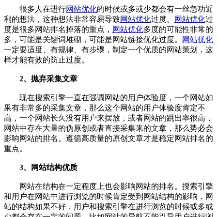
很多人在进行
网站优化
的时候或多或少都会有一丝急功近
利的想法，这种想法非常容易导致
网站优化
过度。
网站优化
过
度是很多网站排名掉落的重点，
网站优化
多度的可能性非常的
多，可能是关键词堆砌，可能是网站链接优化过度。
网站优化
一定要适度、有规律、有步骤，制定一个优质的网站策划，这
样才能有效的防止过度。
2、抛弃采集文章
现在搜索引擎一直在强调网站的用户体验度，一个网站如
果有非常多的采集文章，那么这个网站的用户体验度肯定不
高，一个网站长久没有用户来摆放，或者网站的跳出率很高，
网站中存在大量的伪原创或者直接采集来的文章，那么势必会
影响网站的排名。遵循高质量的原创文章才是稳定网站排名的
重点。
3、
网站
结构优质
网站
在结构在一定程度上也会影响网站的排名。搜索引擎
和用户在网站中进行浏览的时候肯定受到网站结构的影响，网
站的结构如果不好，用户和搜索引擎在进行浏览的时候或多或
少都会存在一定的问题。比如
网站
的导航不能引导用户进行浏