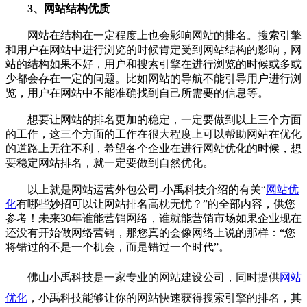
3、
网站
结构优质
网站
在结构在一定程度上也会影响网站的排名。搜索引擎
和用户在网站中进行浏览的时候肯定受到网站结构的影响，网
站的结构如果不好，用户和搜索引擎在进行浏览的时候或多或
少都会存在一定的问题。比如
网站
的导航不能引导用户进行浏
览，用户在网站中不能准确找到自己所需要的信息等。
想要让
网站
的排名更加的稳定，一定要做到以上三个方面
的工作，这三个方面的工作在很大程度上可以帮助
网站
在优化
的道路上无往不利，希望各个企业在进行
网站优化
的时候，想
要稳定网站排名，就一定要做到自然优化。
以上就是网站运营外包公司-
小禹科技
介绍的有关“
网站优
化
有哪些妙招可以让网站排名高枕无忧？”的全部内容，供您
参考！未来30年谁能营销网络，谁就能营销市场如果企业现在
还没有开始做网络营销，那您真的会像网络上说的那样：“您
将错过的不是一个机会，而是错过一个时代”。
佛山
小禹科技是
一家专业的
网站建设
公司，同时提供
网站
优化
，
小禹科技
能够让你的网站快速获得搜索引擎的排名，
其