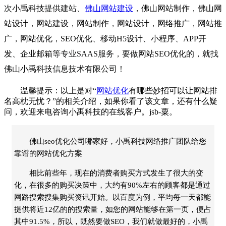
次
小禹科技
提供建站、
佛山网站建设
，
佛山网站制作
，
佛山网
站设计
，
网站建设
，
网站制作
，
网站设计
，
网络推广
，
网站推
广
，
网站优化
，
SEO优化
、
移动H5设计
、
小程序
、
APP开
发
、
企业邮箱
等专业SAAS服务，要做
网站SEO优化
的，就找
佛山
小禹科技
信息技术有限公司！
温馨提示：以上是对“
网站优化
有哪些妙招可以让网站排
名高枕无忧？”的相关介绍，如果你看了该文章，还有什么疑
问，欢迎来电咨询
小禹科技
的在线客户。jsb-粟。
佛山seo优化公司哪家好，小禹科技网络推广团队给您
靠谱的网站优化方案
相比前些年，现在的消费者购买方式发生了很大的变
化，在很多的购买决策中，大约有90%左右的顾客都是通过
网路搜索搜集购买资讯开始。以百度为例，平均每一天都能
提供将近12亿的的搜索量，如您的网站能够在第一页，便占
其中91.5%，所以，既然要做SEO，我们就做最好的，小禹