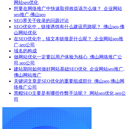
网站seo优化
想要在网络推广中快速取得效益该怎么做？_企业网站
seo推广,佛山seo
SEO界关于收录的问题讨论
SEO优化中，链接诱饵有什么建设思路呢？_佛山seo,佛
山网站优化
在SEO优化中，锚文本链接是什么呢？_企业网站seo推
广,seo公司
域名的构成
做网站优化一定要以用户体验为核心_佛山网络推广公
司,seo公司
建站期间如何做好网站基础SEO优化_企业网站seo推广,
佛山网站推广
关键词文章是SEO优化的重要组成部分_佛山seo,佛山网
络推广公司
黑帽SEO主要是有哪些作弊手法呢？_网站seo优化,seo公
司