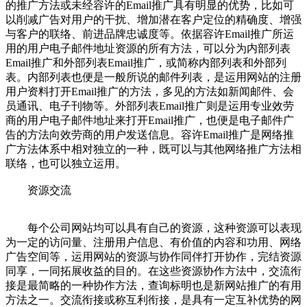
的推广方法或未经容许的Email推广具有明显的优势，比如可
以削减广告对用户的干扰、增加潜在客户定位的精确度、增强
与客户的联络、前进品牌忠诚度等。依据容许Email推广所运
用的用户电子邮件地址资源的所有方法，可以分为内部列表
Email推广和外部列表Email推广，或简称内部列表和外部列
表。内部列表也便是一般所说的邮件列表，是运用网站的注册
用户资料打开Email推广的方法，多见的方法如新闻邮件、会
员通讯、电子刊物等。外部列表Email推广则是运用专业效劳
商的用户电子邮件地址来打开Email推广，也便是电子邮件广
告的方法向效劳商的用户发送信息。容许Email推广是网络推
广方法体系中相对独立的一种，既可以与其他网络推广方法相
联络，也可以独立运用。
资源交流
每个公司网站均可以具有自己的资源，这种资源可以表现
为一定的访问量、注册用户信息、有价值的内容和功用、网络
广告空间等，运用网站的资源与协作同伴打开协作，完结资源
同享，一同拓展收益的目的。在这些资源协作方法中，交流衔
接是最简略的一种协作方法，查询标明也是新网站推广的有用
方法之一。交流衔接或称互利衔接，是具有一定互补优势的网