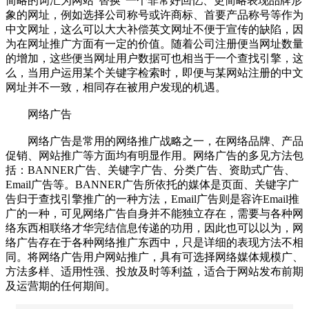
简略的词汇为网站“替换”一个非常好回忆、更简略表现品牌形
象的网址，例如选择公司称号或许商标、首要产品称号等作为
中文网址，这么可以大大补偿英文网址不便于宣传的缺陷，因
为在网址推广方面有一定的价值。随着公司注册便当网址数量
的增加，这些便当网址用户数据可也相当于一个查找引擎，这
么，当用户运用某个关键字检索时，即便与某网站注册的中文
网址并不一致，相同存在被用户发现的机遇。
网络广告
网络广告是常用的网络推广战略之一，在网络品牌、产品
促销、网站推广等方面均有明显作用。网络广告的多见方法包
括：BANNER广告、关键字广告、分类广告、资助式广告、
Email广告等。BANNER广告所依托的媒体是页面、关键字广
告归于查找引擎推广的一种方法，Email广告则是容许Email推
广的一种，可见网络广告自身并不能独立存在，需要与各种网
络东西相联络才华完结信息传递的功用，因此也可以以为，网
络广告存在于各种网络推广东西中，只是详细的表现方法不相
同。将网络广告用户网站推广，具有可选择网络媒体规模广、
方法多样、适用性强、投放及时等利益，适合于网站发布前期
及运营期的任何期间。