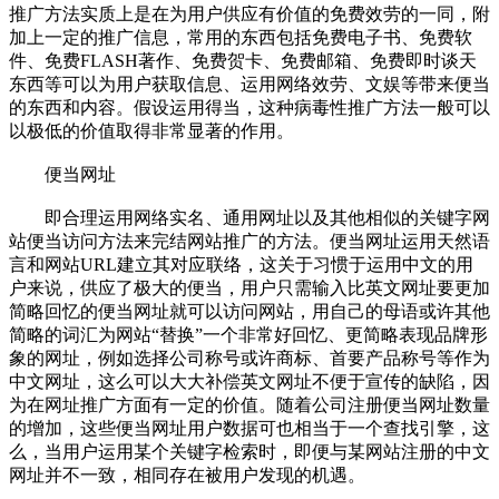
推广方法实质上是在为用户供应有价值的免费效劳的一同，附
加上一定的推广信息，常用的东西包括免费电子书、免费软
件、免费FLASH著作、免费贺卡、免费邮箱、免费即时谈天
东西等可以为用户获取信息、运用网络效劳、文娱等带来便当
的东西和内容。假设运用得当，这种病毒性推广方法一般可以
以极低的价值取得非常显著的作用。
便当网址
即合理运用网络实名、通用网址以及其他相似的关键字网
站便当访问方法来完结网站推广的方法。便当网址运用天然语
言和网站URL建立其对应联络，这关于习惯于运用中文的用
户来说，供应了极大的便当，用户只需输入比英文网址要更加
简略回忆的便当网址就可以访问网站，用自己的母语或许其他
简略的词汇为网站“替换”一个非常好回忆、更简略表现品牌形
象的网址，例如选择公司称号或许商标、首要产品称号等作为
中文网址，这么可以大大补偿英文网址不便于宣传的缺陷，因
为在网址推广方面有一定的价值。随着公司注册便当网址数量
的增加，这些便当网址用户数据可也相当于一个查找引擎，这
么，当用户运用某个关键字检索时，即便与某网站注册的中文
网址并不一致，相同存在被用户发现的机遇。