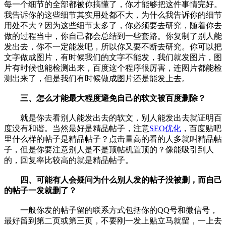
每一个细节的全部都被你搞懂了，你才能够把这件事情完好。
我告诉你的这些细节其实用处都不大，为什么我告诉你的细节
用处不大？因为这些细节太多了，你必须要去研究，随着你去
做的过程当中，你自己都会总结到一些套路。你复制了别人能
发出去，你不一定能发吧，所以你又要不断去研究。你可以把
文字做成图片，有时候我们的文字不能发，我们就发图片，图
片有时候也能检测出来，百度这个程序很厉害，连图片都能检
测出来了，但是我们有时候做成图片还是能发上去。
三、怎么才能最大程度避免自己的软文被百度删除？
就是你去看别人能发出去的软文，别人能发出去就证明百
度没有和谐。当然最好是精品帖子，注意
SEO优化
，百度贴吧
里什么样的帖子是精品帖子？点击量高的看的人多就叫精品帖
子，但是你要注意别人是不是顶帖机置顶的？像能吸引到人
的，回复率比较高的就是精品帖子。
四、可能有人会疑问为什么别人发的帖子没被删，而自己
的帖子一发就删了？
一般你发的帖子留的联系方式包括你的QQ号和微信号，
最好留到第二页或第三页，不要刚一发上贴立马就留，一上去