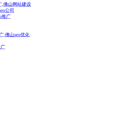
广,佛山网站建设
eo公司
o推广
,佛山seo优化
推广