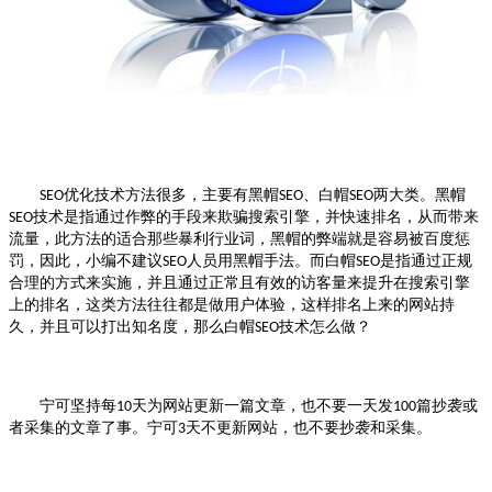
优化
技术方法很多，主要有黑帽
、白帽
两大类。黑帽
SEO
SEO
SEO
技术是指通过作弊的手段来欺骗搜索引擎，并快速排名，从而带来
SEO
流量，此方法的适合那些暴利行业词，黑帽的弊端就是容易被百度惩
罚，因此，小编不建议
人员用黑帽手法。而白帽
是指通过正规
SEO
SEO
合理的方式来实施，并且通过正常且有效的访客量来提升在搜索引擎
上的排名，这类方法往往都是做用户体验，这样排名上来的网站持
久，并且可以打出知名度，那么白帽
技术怎么做？
SEO
宁可坚持每
天为网站更新一篇文章，也不要一天发
篇抄袭或
10
100
者采集的文章了事。宁可
天不更新网站，也不要抄袭和采集。
3