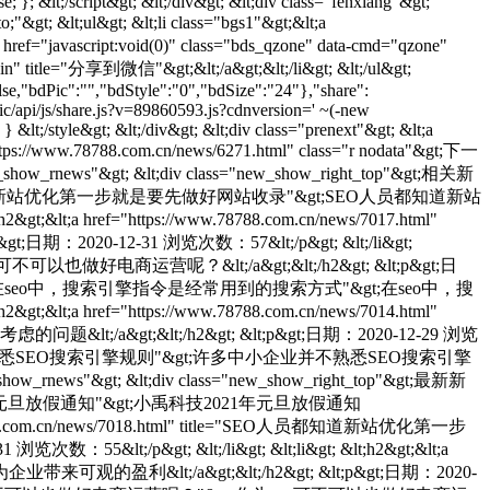
; }; &lt;/script&gt; &lt;/div&gt; &lt;div class="fenxiang"&gt;
&gt; &lt;ul&gt; &lt;li class="bgs1"&gt;&lt;a
 href="javascript:void(0)" class="bds_qzone" data-cmd="qzone"
xin" title="分享到微信"&gt;&lt;/a&gt;&lt;/li&gt; &lt;/ul&gt;
e,"bdPic":"","bdStyle":"0","bdSize":"24"},"share":
ic/api/js/share.js?v=89860593.js?cdnversion=' ~(-new
} &lt;/style&gt; &lt;/div&gt; &lt;div class="prenext"&gt; &lt;a
"https://www.78788.com.cn/news/6271.html" class="r nodata"&gt;下一
"news_show_rnews"&gt; &lt;div class="new_show_right_top"&gt;相关新
html" title="SEO人员都知道新站优化第一步就是要先做好网站收录"&gt;SEO人员都知道新站
lt;a href="https://www.78788.com.cn/news/7017.html"
020-12-31 浏览次数：57&lt;/p&gt; &lt;/li&gt;
作为seo可不可以也做好电商运营呢？&lt;/a&gt;&lt;/h2&gt; &lt;p&gt;日
7015.html" title="在seo中，搜索引擎指令是经常用到的搜索方式"&gt;在seo中，搜
lt;a href="https://www.78788.com.cn/news/7014.html"
t;&lt;/h2&gt; &lt;p&gt;日期：2020-12-29 浏览
" title="许多中小企业并不熟悉SEO搜索引擎规则"&gt;许多中小企业并不熟悉SEO搜索引擎
s_show_rnews"&gt; &lt;div class="new_show_right_top"&gt;最新新
title="小禹科技2021年元旦放假通知"&gt;小禹科技2021年元旦放假通知
/www.78788.com.cn/news/7018.html" title="SEO人员都知道新站优化第一步
/p&gt; &lt;/li&gt; &lt;li&gt; &lt;h2&gt;&lt;a
业带来可观的盈利&lt;/a&gt;&lt;/h2&gt; &lt;p&gt;日期：2020-