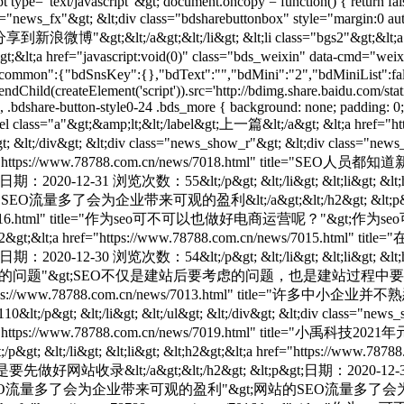
type="text/javascript"&gt; document.oncopy = function() { return false
ws_fx"&gt; &lt;div class="bdsharebuttonbox" style="margin:0 auto;"
le="分享到新浪微博"&gt;&lt;/a&gt;&lt;/li&gt; &lt;li class="bgs2"&gt;&lt;a
;&lt;a href="javascript:void(0)" class="bds_weixin" data-cmd="wei
"common":{"bdSnsKey":{},"bdText":"","bdMini":"2","bdMiniList":fals
hild(createElement('script')).src='http://bdimg.share.baidu.com/stat
 a, .bdshare-button-style0-24 .bds_more { background: none; padding: 0; 
abel class="a"&gt;&amp;lt;&lt;/label&gt;上一篇&lt;/a&gt; &lt;a href=
iv&gt; &lt;/div&gt; &lt;div class="news_show_r"&gt; &lt;div class=
2&gt;&lt;a href="https://www.78788.com.cn/news/7018.
2-31 浏览次数：55&lt;/p&gt; &lt;/li&gt; &lt;li&gt; &lt;h2&gt;&
为企业带来可观的盈利&lt;/a&gt;&lt;/h2&gt; &lt;p&gt;日期：2
com.cn/news/7016.html" title="作为seo可不可以也做好电商运营呢？"&gt;
; &lt;h2&gt;&lt;a href="https://www.78788.com.cn/news/
2-30 浏览次数：54&lt;/p&gt; &lt;/li&gt; &lt;li&gt; &lt;h2&gt;&
gt;SEO不仅是建站后要考虑的问题，也是建站过程中要考虑的问题&lt;/a&g
&lt;a href="https://www.78788.com.cn/news/7013.html
p&gt; &lt;/li&gt; &lt;/ul&gt; &lt;/div&gt; &lt;div class="new
gt;&lt;a href="https://www.78788.com.cn/news/7019.html" 
p&gt; &lt;/li&gt; &lt;li&gt; &lt;h2&gt;&lt;a href="https:/
gt;&lt;/h2&gt; &lt;p&gt;日期：2020-12-31 浏览次数：55&lt;
 title="网站的SEO流量多了会为企业带来可观的盈利"&gt;网站的SEO流量多了会为企