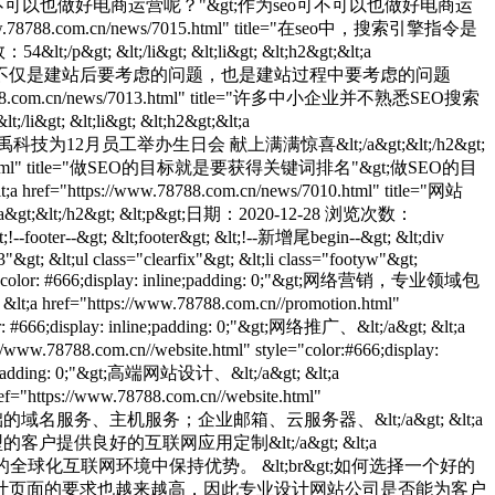
html" title="作为seo可不可以也做好电商运营呢？"&gt;作为seo可不可以也做好电商运
s://www.78788.com.cn/news/7015.html" title="在seo中，搜索引擎指令是
&lt;/li&gt; &lt;li&gt; &lt;h2&gt;&lt;a
的问题"&gt;SEO不仅是建站后要考虑的问题，也是建站过程中要考虑的问题
//www.78788.com.cn/news/7013.html" title="许多中小企业并不熟悉SEO搜索
 &lt;li&gt; &lt;h2&gt;&lt;a
 |小禹科技为12月员工举办生日会 献上满满惊喜&lt;/a&gt;&lt;/h2&gt;
cn/news/7011.html" title="做SEO的目标就是要获得关键词排名"&gt;做SEO的目
ref="https://www.78788.com.cn/news/7010.html" title="网站
&gt; &lt;p&gt;日期：2020-12-28 浏览次数：
&lt;!--footer--&gt; &lt;footer&gt; &lt;!--新增尾begin--&gt; &lt;div
3"&gt; &lt;ul class="clearfix"&gt; &lt;li class="footyw"&gt;
color: #666;display: inline;padding: 0;"&gt;网络营销，专业领域包
&lt;a href="https://www.78788.com.cn//promotion.html"
lor: #666;display: inline;padding: 0;"&gt;网络推广、&lt;/a&gt; &lt;a
/www.78788.com.cn//website.html" style="color:#666;display:
ine;padding: 0;"&gt;高端网站设计、&lt;/a&gt; &lt;a
f="https://www.78788.com.cn//website.html"
涵盖基础的域名服务、主机服务；企业邮箱、云服务器、&lt;/a&gt; &lt;a
应用服务，为不同类型的客户提供良好的互联网应用定制&lt;/a&gt; &lt;a
&lt;/a&gt; 帮助客户在新的全球化互联网环境中保持优势。 &lt;br&gt;如何选择一个好的
计页面的要求也越来越高，因此专业设计网站公司是否能为客户