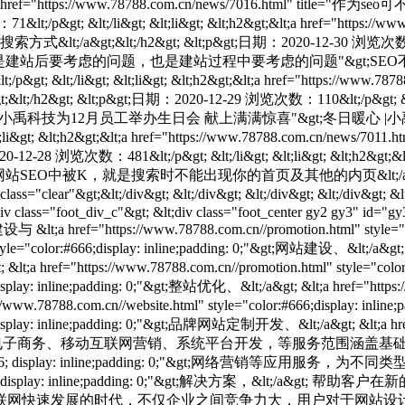
h2&gt;&lt;a href="https://www.78788.com.cn/news/7016.
t;/p&gt; &lt;/li&gt; &lt;li&gt; &lt;h2&gt;&lt;a href="http
;/h2&gt; &lt;p&gt;日期：2020-12-30 浏览次数：54&lt;/p&gt; 
4.html" title="SEO不仅是建站后要考虑的问题，也是建站过程中要考虑
/p&gt; &lt;/li&gt; &lt;li&gt; &lt;h2&gt;&lt;a href="https:
lt;p&gt;日期：2020-12-29 浏览次数：110&lt;/p&gt; &lt;/li&gt;
" title="冬日暖心 |小禹科技为12月员工举办生日会 献上满满惊喜"&gt;冬日暖心
lt;li&gt; &lt;h2&gt;&lt;a href="https://www.78788.com.
览次数：481&lt;/p&gt; &lt;/li&gt; &lt;li&gt; &lt;h2&gt;&lt;a h
K，就是搜索时不能出现你的首页及其他的内页&lt;/a&gt;&lt;/h2
iv class="clear"&gt;&lt;/div&gt; &lt;/div&gt; &lt;/div&gt; &lt;/div&gt; 
;div class="foot_div_c"&gt; &lt;div class="foot_center gy2 gy3" id="gy
 href="https://www.78788.com.cn//promotion.html" style="
style="color:#666;display: inline;padding: 0;"&gt;网站建设、&lt;/a&gt; 
t; &lt;a href="https://www.78788.com.cn//promotion.html" style="co
isplay: inline;padding: 0;"&gt;整站优化、&lt;/a&gt; &lt;a href="https:/
www.78788.com.cn//website.html" style="color:#666;display: inl
6;display: inline;padding: 0;"&gt;品牌网站定制开发、&lt;/a&gt; &lt;a hre
g: 0;"&gt;营销策划推广、电子商务、移动互联网营销、系统平台开发，等服务范围
e="color: #666; display: inline;padding: 0;"&gt;网络营销等
le="color:#666; display: inline;padding: 0;"&gt;解决方案，
联网快速发展的时代，不仅企业之间竞争力大，用户对于网站设