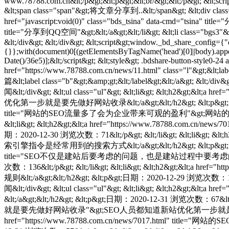
www.78788.com.cn&lt;/p&gt;&lt;p&gt;&lt;br/&gt;&lt;/p&gt; &lt;script 
&lt;span class="span"&gt;将文章分享到..&lt;/span&gt; &lt;div class="ne
href="javascript:void(0)" class="bds_tsina" data-cmd="tsina" tit
title="分享到QQ空间"&gt;&lt;/a&gt;&lt;/li&gt; &lt;li class="bgs3"&gt
&lt;/div&gt; &lt;/div&gt; &lt;script&gt;window._bd_share_config={
{}};with(document)0[(getElementsByTagName('head')[0]||body).appendC
Date()/36e5)];&lt;/script&gt; &lt;style&gt; .bdshare-button-style0-24
href="https://www.78788.com.cn/news/11.html" class="l"&gt;&lt;l
篇&lt;label class="b"&gt;&amp;gt;&lt;/label&gt;&lt;/a&gt; &lt;/d
闻&lt;/div&gt; &lt;ul class="ul"&gt; &lt;li&gt; &lt;h
优化第一步就是要先做好网站收录&lt;/a&gt;&lt;/h2&gt; &lt;p&gt;日期：2020-1
title="网站的SEO流量多了会为企业带来可观的盈利"&gt;网站的SEO流量多了会
&lt;li&gt; &lt;h2&gt;&lt;a href="https://www.78788.
期：2020-12-30 浏览次数：71&lt;/p&gt; &lt;/li&gt; &lt;li&gt
索引擎指令是经常用到的搜索方式&lt;/a&gt;&lt;/h2&gt; &lt;p&gt;日期：2020-1
title="SEO不仅是建站后要考虑的问题，也是建站过程中要考虑的问题"&
次数：136&lt;/p&gt; &lt;/li&gt; &lt;li&gt; &lt;h2&gt;
规则&lt;/a&gt;&lt;/h2&gt; &lt;p&gt;日期：2020-12-29 浏览次数：110&lt;/
闻&lt;/div&gt; &lt;ul class="ul"&gt; &lt;li&gt; &lt;h2&
&lt;/a&gt;&lt;/h2&gt; &lt;p&gt;日期：2020-12-31 浏览次数：67&lt;/
就是要先做好网站收录"&gt;SEO人员都知道新站优化第一步就是要先做好网站收录&lt;/a&
href="https://www.78788.com.cn/news/7017.html"