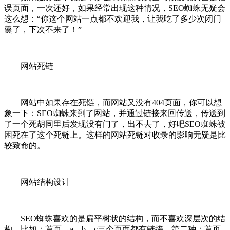
误页面，一次还好，如果经常出现这种情况，SEO蜘蛛无疑会
这么想：“你这个网站一点都不欢迎我，让我吃了多少次闭门
羹了，下次不来了！”
网站死链
网站中如果存在死链，而网站又没有404页面，你可以想
象一下：SEO蜘蛛来到了网站，并通过链接来回传送，传送到
了一个死胡同里后发现没有门了，出不去了，好吧SEO蜘蛛被
困死在了这个死链上。这样的网站死链对收录的影响无疑是比
较致命的。
网站结构设计
SEO蜘蛛喜欢的是扁平树状的结构，而不喜欢深层次的结
构，比如：首页→a、b、c三个页面都有链接，第二种：首页