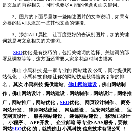
是文章的内容相关，同时也要尽可能的包含页面关键词。
2、图片的下面尽量加一些阐述图片的文章说明，如果有
必要的话可以添加一些其他文章的链接。
3、添加ALT属性，让百度更好的去识别图片，加的关键
词就是与文章相关的关键词。
SEO
优化
是有技巧的，包括关键词的选择、关键词的部
署及调整等等，这方面还需要大家多花点时间去摸索。
佛山
小禹科技
是一家专业的
网站建设
公司，同时提供网
站优化，
小禹科技
能够让你的网站快速获得搜索引擎的排
名，
其次
小禹科技
提供建站、
佛山网站建设
，
佛山网站制
作
，
佛山网站设计
，
网站建设
，
网站制作
，
网站设计
，
网络推
广
，
网站推广
，
网站优化
，
SEO
优化
、
网页设计制作
、
商务
网站开发
、
律师网站建设
、
网店建设
、
宝安网站建设
、
宝
安网页设计
、
服务网站建设
、
装饰网站建设
、
移动H5设计
、
小程序
、
APP开发
、
企业邮箱
等专业SAAS服务，要做
网站
SEO
优化
的，就找佛山
小禹科技
信息技术有限公司
！