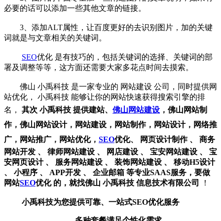
必要的话可以添加一些其他文章的链接。
3、添加ALT属性，让百度更好的去识别图片，加的关键
词就是与文章相关的关键词。
SEO
优化
是有技巧的，包括关键词的选择、关键词的部
署及调整等等，这方面还需要大家多花点时间去摸索。
佛山
小禹科技
是一家专业的
网站建设
公司，同时提供网
站优化，
小禹科技
能够让你的网站快速获得搜索引擎的排
名，
其次
小禹科技
提供建站、
佛山网站建设
，
佛山网站制
作
，
佛山网站设计
，
网站建设
，
网站制作
，
网站设计
，
网络推
广
，
网站推广
，
网站优化
，
SEO
优化
、
网页设计制作
、
商务
网站开发
、
律师网站建设
、
网店建设
、
宝安网站建设
、
宝
安网页设计
、
服务网站建设
、
装饰网站建设
、
移动H5设计
、
小程序
、
APP开发
、
企业邮箱
等专业SAAS服务，要做
网站
SEO
优化
的，就找佛山
小禹科技
信息技术有限公司
！
小禹科技
为您提供可靠、一站式
SEO
优化服务
多种套餐满足个性化需求