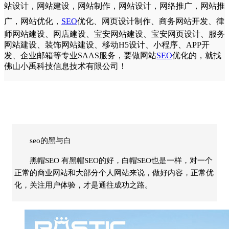
站设计
，
网站建设
，
网站制作
，
网站设计
，
网络推广
，
网站推
广
，
网站优化
，
SEO
优化
、
网页设计制作
、
商务网站开发
、
律
师网站建设
、
网店建设
、
宝安网站建设
、
宝安网页设计
、
服务
网站建设
、
装饰网站建设
、
移动H5设计
、
小程序
、
APP开
发
、
企业邮箱
等专业SAAS服务，要做网站
SEO
优化
的，就找
佛山
小禹科技
信息技术有限公司！
seo的黑与白
黑帽SEO 有黑帽SEO的好，白帽SEO也是一样，对一个
正常的商业网站和大部分个人网站来说，做好内容，正常优
化，关注用户体验，才是通往成功之路。