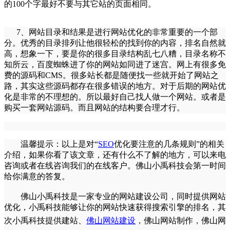
的100个字最好不要与其它站的页面相同。
7、网站目录和结果是进行网站优化的非常重要的一个部
分。优秀的目录排列让他很轻松的找到你的内容，排名自然就
高，想象一下，要是你的很多目录结构乱七八糟，目录名称不
知所云，百度蜘蛛进了你的网站如同进了迷宫。网上有很多免
费的源码和CMS。很多站长都是随便找一些就开始了网站之
路，其实这些源码都存在很多错误的地方。对于后期的
网站优
化
是非常的不理想的。所以最好自己找人做一个网站。或者是
购买一套网站源码。而且网站的结构要合理才行。
温馨提示：以上是对“
SEO
优化
要注意的几条规则”的相关
介绍，如果你看了该文章，还有什么不了解的地方，可以来电
咨询或者在线咨询我们的在线客户。佛山
小禹科技
会第一时间
给你满意的答复。
佛山
小禹科技
是一家专业的网站建设公司，同时提供网站
优化，
小禹科技
能够让你的网站快速获得搜索引擎的排名，其
次
小禹科技
提供建站、
佛山网站建设
，
佛山网站制作
，
佛山网