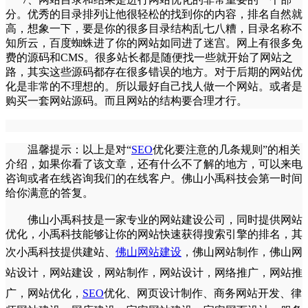
分。优秀的目录排列让他很轻松的找到你的内容，排名自然就
高，想象一下，要是你的很多目录结构乱七八糟，目录名称不
知所云，百度蜘蛛进了你的网站如同进了迷宫。网上有很多免
费的源码和CMS。很多站长都是随便找一些就开始了网站之
路，其实这些源码都存在很多错误的地方。对于后期的
网站优
化
是非常的不理想的。所以最好自己找人做一个网站。或者是
购买一套网站源码。而且网站的结构要合理才行。
温馨提示：以上是对“
SEO
优化
要注意的几条规则”的相关
介绍，如果你看了该文章，还有什么不了解的地方，可以来电
咨询或者在线咨询我们的在线客户。佛山
小禹科技
会第一时间
给你满意的答复。
佛山
小禹科技
是一家专业的网站建设公司，同时提供网站
优化，
小禹科技
能够让你的网站快速获得搜索引擎的排名，其
次
小禹科技
提供建站、
佛山网站建设
，
佛山网站制作
，
佛山网
站设计
，
网站建设
，
网站制作
，
网站设计
，
网络推广
，
网站推
广
，
网站优化
，
SEO
优化
、
网页设计制作
、
商务网站开发
、
律