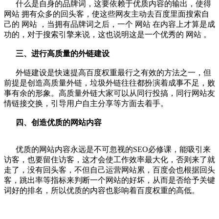
什么是自身的品牌词，这要依赖于优质内容的输出，使得
网站
拥有众多的回头客，使这些网友主动去百度里面搜索自
己的
网站
，当拥有品牌词之后，一个
网站
在内容上才算是成
功的，对于搜索引擎来说，这也说明这是一个优秀的
网站
。
三、进行高质量的外链建设
外链建设是快速提高百度权重最行之有效的方法之一，但
前提是创造高质量外链，垃圾外链往往都扮演着成事不足，败
事有余的形象。高质量外链大家可以从同行投搞，同行
网站
友
情链接交换，引导用户自主分享等方面去着手。
四、创造优质的
网站
内容
优质的
网站
内容永远是不可忽视的
SEO
必修课，能吸引来
访客，也要留住访客，这才会使工作效率最大化，否则来了就
走了，没有回头客，不但自己运营
网站
累，百度会也根据回头
客，跳出率等指标来判断一个
网站
的好坏，从而是否给予关键
词好的排名，所以优质的内容也影响着百度权重的高低。