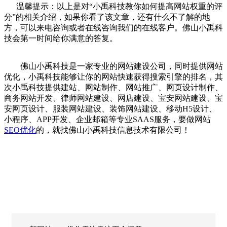
温馨提示：以上是对“小禹科技教你如何提高网站权重的评
分”的相关介绍，如果你看了该文章，还有什么不了解的地
方，可以来电咨询或者在线咨询我们的在线客户。佛山
小禹科
技
会第一时间给你满意的答复。
佛山
小禹科技
是一家专业的
网站建设公司
，同时提供
网站
优化
，
小禹科技
能够让你的网站快速获得搜索引擎的排名，其
次
小禹科技
提供建站、
网站制作
、
网站推广
、
网页设计制作
、
商务网站开发
、
律师网站建设
、
网店建设
、
宝安网站建设
、
宝
安网页设计
、
服装网站建设
、
装饰网站建设
、
移动H5设计
、
小程序
、
APP开发
、
企业邮箱
等专业SAAS服务，要做
网站
SEO优化
的，
就找佛山
小禹科技
信息技术有限公司！