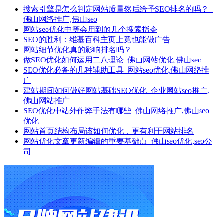
搜索引擎是怎么判定网站质量然后给予SEO排名的吗？_
佛山网络推广,佛山seo
网站seo优化中等会用到的几个搜索指令
SEO的胜利：维基百科主页上竟也能做广告
网站细节优化真的影响排名吗？
做SEO优化如何运用二八理论_佛山网站优化,佛山seo
SEO优化必备的几种辅助工具_网站seo优化,佛山网络推
广
建站期间如何做好网站基础SEO优化_企业网站seo推广,
佛山网站推广
SEO优化中站外作弊手法有哪些_佛山网络推广,佛山seo
优化
网站首页结构布局该如何优化，更有利于网站排名
网站优化文章更新编辑的重要基础点_佛山seo优化,seo公
司