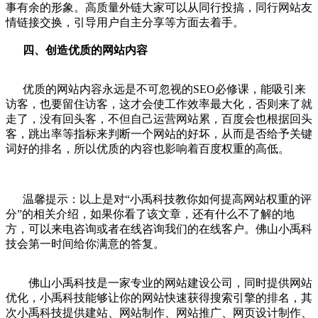
事有余的形象。高质量外链大家可以从同行投搞，同行
网站
友
情链接交换，引导用户自主分享等方面去着手。
四、创造优质的
网站
内容
优质的
网站
内容永远是不可忽视的
SEO
必修课，能吸引来
访客，也要留住访客，这才会使工作效率最大化，否则来了就
走了，没有回头客，不但自己运营
网站
累，百度会也根据回头
客，跳出率等指标来判断一个
网站
的好坏，从而是否给予关键
词好的排名，所以优质的内容也影响着百度权重的高低。
温馨提示：以上是对“小禹科技教你如何提高网站权重的评
分”的相关介绍，如果你看了该文章，还有什么不了解的地
方，可以来电咨询或者在线咨询我们的在线客户。佛山
小禹科
技
会第一时间给你满意的答复。
佛山
小禹科技
是一家专业的
网站建设公司
，同时提供
网站
优化
，
小禹科技
能够让你的网站快速获得搜索引擎的排名，其
次
小禹科技
提供建站、
网站制作
、
网站推广
、
网页设计制作
、