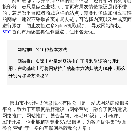
网站底部，除开不痛不痒的企业信息，还有相对的友情链
接部分，若只是做企业站点，首页布局友情链接还是很不错
的，若是做平台或者商城这样的站点，需要过多添加相应友链
的网站，建议不采取首页布局友链，可选择内页以及生成页面
进行添加，防止友链过多Spider抓取误判，导致网站降权。
SEO
首页布局还需抓住侧重点，让排名无忧。
网站推广的10种基本方法
网站推广实际上都是对网站推广工具和资源的合理利
用，在此基础上可将网站推广的基本方法归纳为10种，那么
分别有哪些方法呢？
佛山市
小禹科技
信息技术有限公司
是一站式
网站建设
服务
平台，致力于互联网
品牌建设
与网络营销，融合了
网站建设
、
网络推广
、
网站推广
、
整合营销
、
移动H5设计
、
小程序
、
APP开发
、
企业邮箱
等专业SAAS服务，为客户提供集“创意
整合 营销”于一身的互联网品牌整合方案！