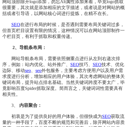
网站顶部除开logo添加，勿忘Alt属性添加来着，毕竟logo抓取
很重要，其次就是添加相应的文字描述，或者说是对网站的概
括或者引导语，以网站核心词进行提炼，在精不在长。
SEO
在进行布局的时候，是否遇到需要布局关键词过多，
但首页栏目设置有限的情况，这种情况可以在网站顶部制作一
个栏目页，有利于抓取和权重传递。
2、导航条布局：
网站导航条布局，需要依照侧重点进行从左到右递次排
序，例如：站内优化、站外推广、
SEO
技巧、
SEO
技术、优化
边际、移动
seo
、
seo
外包服务，主要考虑方便用户以及用户需
求度进行分析，增加相应的用户体验，其次考虑网站的整体关
键词布局，提升站点排名基础。当然关键词跨度不要太广，毕
竟影响百度Spider抓取深度。简而言之，关键词词性需要具有
相关性。
3、
内容聚合：
初衷是为了提供良好的用户体验，但很快成为
SEO
获取流
量的一种手段了，百度不断的规范和完善后，除开网站内容质