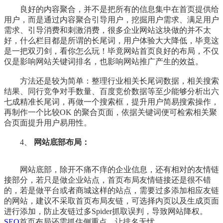
良好的内容聚合，并不是把所有的信息集中在首页提供给
用户，而是通过内容聚合引导用户，挖掘用户需求、满足用户
需求、引导消费和刺激消费，很多企业网站这块做的并不太
好，什么栏目都是所谓的长尾词，用户体验大大降低，毕竟这
是一把双刃剑，看你怎么玩！毕竟网站首页良好的布局，不仅
仅是影响网站关键词排名，也影响网站推广产生的效益。
方法还是较为简单：整理行业相关长尾词数据，相关搜索
结果、同行竞争对手数量、百度竞价数据等至少能够分析出六
七成精准长尾词，再做一个搜索框，提升用户简易搜索操作，
再制作一个比较OK 的聚合页面，依据关键词便可检索相关聚
合页面提升用户易用性。
4、
网站底部布局：
网站底部，除开不痛不痒的企业信息，还有相对的友情链
接部分，若只是做企业站点，首页布局友情链接还是很不错
的，若是做平台或者商城这样的站点，需要过多添加相应友链
的网站，建议不采取首页布局友链，可选择内页以及生成页面
进行添加，防止友链过多Spider抓取误判，导致网站降权。
SEO
首页布局还需抓住侧重点，让排名无忧。