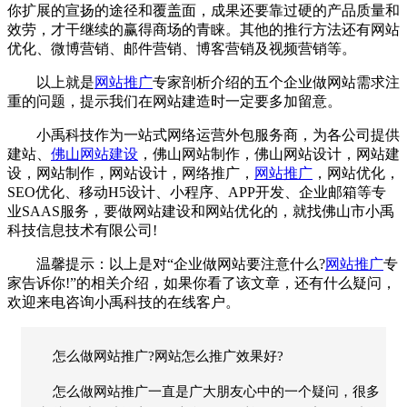
你扩展的宣扬的途径和覆盖面，成果还要靠过硬的产品质量和
效劳，才干继续的赢得商场的青睐。其他的推行方法还有网站
优化、微博营销、邮件营销、博客营销及视频营销等。
以上就是
网站推广
专家剖析介绍的五个企业做网站需求注
重的问题，提示我们在网站建造时一定要多加留意。
小禹科技
作为一站式网络运营外包服务商，为各公司提供
建站、
佛山网站建设
，
佛山网站制作
，
佛山网站设计
，
网站建
设
，
网站制作
，
网站设计
，
网络推广
，
网站推广
，
网站优化
，
SEO优化
、
移动H5设计
、
小程序
、
APP开发
、
企业邮箱
等专
业SAAS服务，要做
网站建设
和
网站优化
的，就找佛山市
小禹
科技
信息技术有限公司!
温馨提示：以上是对“企业做网站要注意什么?
网站推广
专
家告诉你!”的相关介绍，如果你看了该文章，还有什么疑问，
欢迎来电咨询
小禹科技
的在线客户。
怎么做网站推广?网站怎么推广效果好?
怎么做网站推广一直是广大朋友心中的一个疑问，很多