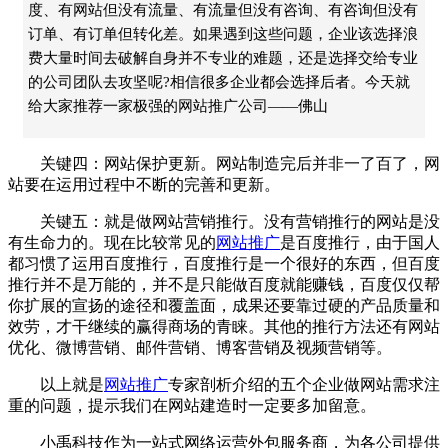
度、有网站但没有流量、有流量但没有咨询、有咨询但没有
订单、有订单但转化差。如果遇到这些问题，企业该选择浪
费大量时间去破解自身并不专业的难题，还是选择交给专业
的公司团队去攻坚呢?相信很多企业都会选择后者。今天就
给大家推荐一家极强的网站推广公司——佛山
关键四：网站保护更新。网站制造完后并非一了百了，网
站要在运用过程中不断的完善和更新。
关键五：就是做网站营销推行。没有营销推行的网站是没
有生命力的。现在比较常见的
网站推广
是百度推行，由于国人
都习惯了运用百度推行，百度推行是一个很好的东西，但百度
推行并不是万能的，并不是只能做百度就能赚钱，百度仅仅帮
你扩展的宣扬的途径和覆盖面，成果还要靠过硬的产品质量和
效劳，才干继续的赢得商场的青睐。其他的推行方法还有网站
优化、微博营销、邮件营销、博客营销及视频营销等。
以上就是
网站推广
专家剖析介绍的五个企业做网站需求注
重的问题，提示我们在网站建造时一定要多加留意。
小禹科技
作为一站式网络运营外包服务商，为各公司提供