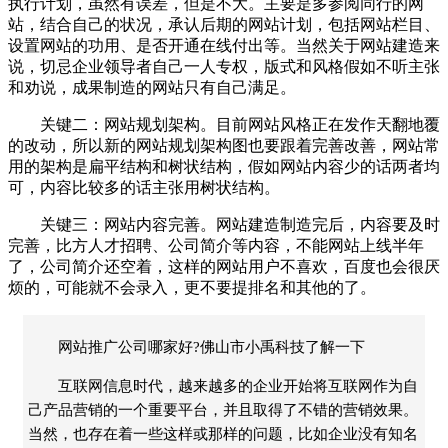
执行计划，虽然有误差，但是不大。主要是多参阅同行的网
站，结合自己的状况，承认后期的网站计划，包括网站栏目、
设置网站的功用、是否开通在线付出等。当然关于网站建造来
说，切忌企业领导者自己一人专权，版式和风格假如不听主张
和劝说，成果制造的网站只有自己满足。
关键二：网
站
规划架构。目前网站风格正在发作天翻地覆
的改动，所以新的网站规划架构图也要跟着完善改善，网站常
用的架构是扁平结构和树状结构，假如网站内容少的话两者均
可，内容比较多的话主张用树状结构。
关键三：
网站
内容完善。网站建造制造完后，内容要及时
完善，比方人才招聘、公司简介等内容，不能网站上线半年
了，公司简介还空着，这样的网站用户不喜欢，百度也会很厌
烦的，可能就不会录入，更不要提排名和其他的了。
网站推广公司哪家好?佛山市小禹科技了解一下
互联网信息时代，越来越多的企业开始将互联网作为自
己产品营销的一个重要平台，并且取得了不错的营销效果。
当然，也存在着一些这样或那样的问题，比如企业没有知名