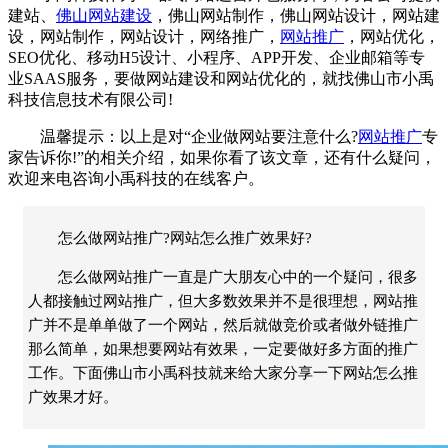
建站、
佛山网站建设
，
佛山网站制作
，
佛山网站设计
，
网站建
设
，
网站制作
，
网站设计
，
网络推广
，
网站推广
，
网站优化
，
SEO优化
、
移动H5设计
、
小程序
、
APP开发
、
企业邮箱
等专
业SAAS服务，要做
网站建设
和
网站优化
的，就找佛山市
小禹
科技
信息技术有限公司!
温馨提示：以上是对“企业做网站要注意什么?
网站推广
专
家告诉你!”的相关介绍，如果你看了该文章，还有什么疑问，
欢迎来电咨询
小禹科技
的在线客户。
怎么做网站推广?网站怎么推广效果好?
怎么做网站推广一直是广大朋友心中的一个疑问，很多
人都接触过网站推广，但大多数效果并不是很理想，网站推
广并不是单单做了一个网站，然后就做竞价或者做外链推广
那么简单，如果想要网站有效果，一定要做好多方面的推广
工作。下面佛山市小禹科技就来给大家分享一下网站怎么推
广效果才好。