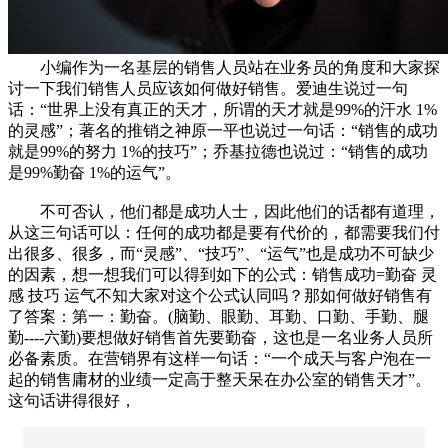
小编作为一名基层的销售人员站在业务员的角度和大家探
讨一下我们销售人员应该如何做好销售。爱迪生说过一句
话：“世界上没有真正的天才，所谓的天才就是99%的汗水 1%
的灵感”；著名的推销之神原一平也说过一句话：“销售的成功
就是99%的努力 1%的技巧”；乔基拉德也说过：“销售的成功
是99%勤奋 1%的运气”。
不可否认，他们都是成功人士，因此他们的话都有道理，
从这三句话可以：任何的成功都是要有代价的，都需要我们付
出很多、很多，而“灵感”、“技巧”、“运气”也是成功不可缺少
的因素，想一想我们可以得到如下的公式：销售成功=勤奋 灵
感 技巧 运气不知大家对这个公式认同吗？那如何做好销售有
了答案：第一：勤奋。(脑勤、眼勤、耳勤、口勤、手勤、腿
勤----六勤)要想做好销售首先要勤奋，这也是一名业务人员所
必备素质。在营销界有这样一句话：“一个成天与客户泡在一
起的销售庸材的业绩一定高于整天呆在办公室的销售天才”。
这句话讲得很好，