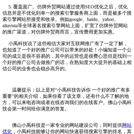
5. 覆盖面广。仿牌外贸网站通过使用
SEO优化
之后，优化
信息并是不优化到单一的搜索引擎服务商上面，而是被多个搜
索引擎网站所接受和收录。例如google、baidu、yahoo、
altavista等全球著名搜索引擎网站上面，扩宽了仿牌外贸网站
的推广渠道，对仿牌外贸商而言，宣传费用更加实惠。
小禹科技
说了这些相信大家对互联网推广有了一定了解，
也知道了一个好的
推广公司
可以带来的好处！小编知道一个公
司的成立是很不容易的，其中的运营也是很费心思但是找到一
个好的推广公司去做推广的话，在熟知度大大提升的基础上相
信公司的业务也会稳步高升的。
温馨提示：以上是对“小禹科技告诉你 一个好的推广有多
重要”的相关介绍，如果你看了该文章，还有什么不了解的地
方，可以来电咨询或者在线咨询我们的在线客户。佛山
小禹科
技
会第一时间给你满意的答复。
佛山
小禹科技
是一家专业的
网站建设公司
，同时提供
网站
优化
，
小禹科技
能够让你的网站快速获得搜索引擎的排名，其