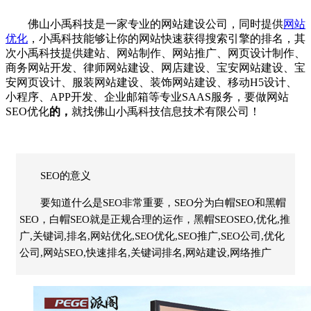
佛山
小禹科技
是一家专业的
网站建设公司
，同时提供
网站
优化
，
小禹科技
能够让你的网站快速获得搜索引擎的排名，其
次
小禹科技
提供建站、
网站制作
、
网站推广
、
网页设计制作
、
商务网站开发
、
律师网站建设
、
网店建设
、
宝安网站建设
、
宝
安网页设计
、
服装网站建设
、
装饰网站建设
、
移动H5设计
、
小程序
、
APP开发
、
企业邮箱
等专业SAAS服务，要做
网站
SEO优化
的，
就找佛山
小禹科技
信息技术有限公司！
SEO的意义
要知道什么是SEO非常重要，SEO分为白帽SEO和黑帽
SEO，白帽SEO就是正规合理的运作，黑帽SEOSEO,优化,推
广,关键词,排名,网站优化,SEO优化,SEO推广,SEO公司,优化
公司,网站SEO,快速排名,关键词排名,网站建设,网络推广