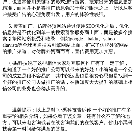
户，也通常使用关键字的形式进行搜索。搜索出来的信息更加
精准，而且并不是将推广信息强加于客户眼球之上。所以从客
户接受广告的心理角度出发，用户的体验性较强。
5. 覆盖面广。仿牌外贸网站通过使用
SEO优化
之后，优化
信息并是不优化到单一的搜索引擎服务商上面，而是被多个搜
索引擎网站所接受和收录。例如google、baidu、yahoo、
altavista等全球著名搜索引擎网站上面，扩宽了仿牌外贸网站
的推广渠道，对仿牌外贸商而言，宣传费用更加实惠。
小禹科技
说了这些相信大家对互联网推广有了一定了解，
也知道了一个好的
推广公司
可以带来的好处！小编知道一个公
司的成立是很不容易的，其中的运营也是很费心思但是找到一
个好的推广公司去做推广的话，在熟知度大大提升的基础上相
信公司的业务也会稳步高升的。
温馨提示：以上是对“小禹科技告诉你 一个好的推广有多
重要”的相关介绍，如果你看了该文章，还有什么不了解的地
方，可以来电咨询或者在线咨询我们的在线客户。佛山
小禹科
技
会第一时间给你满意的答复。