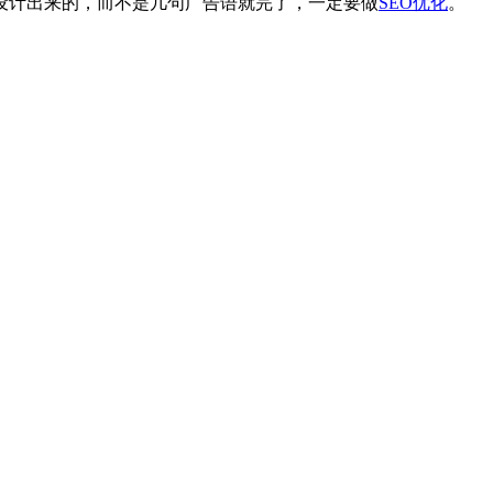
计出来的，而不是几句广告语就完了，一定要做
SEO优化
。