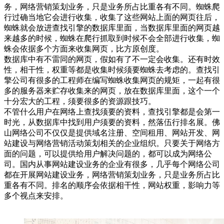
务，网络营销策划业务，只是业务所占比重各有不同。蜘蛛爬
行过确当地它会进行收集，收集了这些网站上面的网页往后，
蜘蛛就会放进查找引擎的数据库里面，当数据库里面的网页越
来越多的时候，蜘蛛在爬行抓取到时候不会全部进行收集，蜘
蛛会依据多个方面来收集网页，比方原创度。
数据库中有不雷同的网页，假如有了不一定会收集。还有时效
性，相干性，权重等都是收集时候须要蜘蛛去考虑的。查找引
擎公司有很多的工程师在编写蜘蛛收集网页的规矩，一起有很
多的服务器来贮存收集来的网页，放在数据库里面，这个一个
十分宏大的工程，须要很多的资源跟技巧。
不管什么用户在网络上查找须要的资料，查找引擎都是会第一
时光，从数据库中找到用户须要的资料，然落伍行排名展。佛
山网络公司不仅仅是提供域名注册、空间租用、网站开发、网
站建设与网络营销活动策划相关的企业组织。只要关于网络方
面的问题，可以提供给用户解决问题的，都可以成为网络公
司。国内从事网站建设业务的企业有很多，几乎每个网络公司
都在开展网站建设业务，网络营销策划业务，只是业务所占比
重各有不同。排名的顺序会依据相干性，网站权重，影响力等
多个视点来安排。