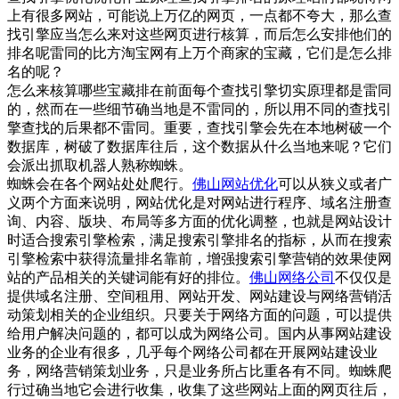
上有很多网站，可能说上万亿的网页，一点都不夸大，那么查
找引擎应当怎么来对这些网页进行核算，而后怎么安排他们的
排名呢雷同的比方淘宝网有上万个商家的宝藏，它们是怎么排
名的呢？
怎么来核算哪些宝藏排在前面每个查找引擎切实原理都是雷同
的，然而在一些细节确当地是不雷同的，所以用不同的查找引
擎查找的后果都不雷同。重要，查找引擎会先在本地树破一个
数据库，树破了数据库往后，这个数据从什么当地来呢？它们
会派出抓取机器人熟称蜘蛛。
蜘蛛会在各个网站处处爬行。
佛山网站优化
可以从狭义或者广
义两个方面来说明，网站优化是对网站进行程序、域名注册查
询、内容、版块、布局等多方面的优化调整，也就是网站设计
时适合搜索引擎检索，满足搜索引擎排名的指标，从而在搜索
引擎检索中获得流量排名靠前，增强搜索引擎营销的效果使网
站的产品相关的关键词能有好的排位。
佛山网络公司
不仅仅是
提供域名注册、空间租用、网站开发、网站建设与网络营销活
动策划相关的企业组织。只要关于网络方面的问题，可以提供
给用户解决问题的，都可以成为网络公司。国内从事网站建设
业务的企业有很多，几乎每个网络公司都在开展网站建设业
务，网络营销策划业务，只是业务所占比重各有不同。蜘蛛爬
行过确当地它会进行收集，收集了这些网站上面的网页往后，