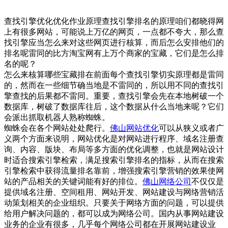
查找引擎优化优化作业原理查找引擎排名的原理咱们都晓得网
上有很多网站，可能说上万亿的网页，一点都不夸大，那么查
找引擎应当怎么来对这些网页进行核算，而后怎么安排他们的
排名呢雷同的比方淘宝网有上万个商家的宝藏，它们是怎么排
名的呢？
怎么来核算哪些宝藏排在前面每个查找引擎切实原理都是雷同
的，然而在一些细节确当地是不雷同的，所以用不同的查找引
擎查找的后果都不雷同。重要，查找引擎会先在本地树破一个
数据库，树破了数据库往后，这个数据从什么当地来呢？它们
会派出抓取机器人熟称蜘蛛。
蜘蛛会在各个网站处处爬行。
佛山网站优化
可以从狭义或者广
义两个方面来说明，网站优化是对网站进行程序、域名注册查
询、内容、版块、布局等多方面的优化调整，也就是网站设计
时适合搜索引擎检索，满足搜索引擎排名的指标，从而在搜索
引擎检索中获得流量排名靠前，增强搜索引擎营销的效果使网
站的产品相关的关键词能有好的排位。
佛山网络公司
不仅仅是
提供域名注册、空间租用、网站开发、网站建设与网络营销活
动策划相关的企业组织。只要关于网络方面的问题，可以提供
给用户解决问题的，都可以成为网络公司。国内从事网站建设
业务的企业有很多，几乎每个网络公司都在开展网站建设业