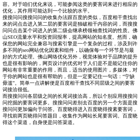
容。对于咱们优化来说，可能参阅这类的要害词来进行相应的
优化，其作用可能达到一个比较的水平。
搜搜问问搜搜问问的收集办法跟百度的类似，百度相干查找出
来的词点击进入第二层的要害词是独破相干内容的词，而搜搜
问问点击某个词进入的第二级会继承榜领袖查找词的性质。佛
山SEO流量水平和投资回报率，提高网站的知名度。然而，确
保您的网站完全兼容与搜索引擎是一个复杂的过程，涉及到许
多不同的seo网站优化因素和组件，以确保每一个环节是与最
好的方式处理。佛山网络优化另外，视觉体验对于品牌的提升
也是很有影响的，网页设计的优劣对于人们是不是能记住你的
网站有非常重要的作用，而且，适当的使用图片，多媒体，对
于你的网站也是很有帮助的，但是一定要记住一句话：“宁缺
毋滥”。简单一点讲解便是百度相干查找不同层级之间的要害
词接洽很低。
而搜搜问问各层级之间的长尾词接洽高，所以个别应用搜搜问
问挖掘的要害词更多。搜搜问问差别去百度的另一个方面是搜
搜问问更加偏向于问答。百度晓得进入百度晓得搜素要害词，
寻找前两页晓得问答题目，收集作为网站长尾要害词。百度晓
得这个渠道，自身便是问答渠道。