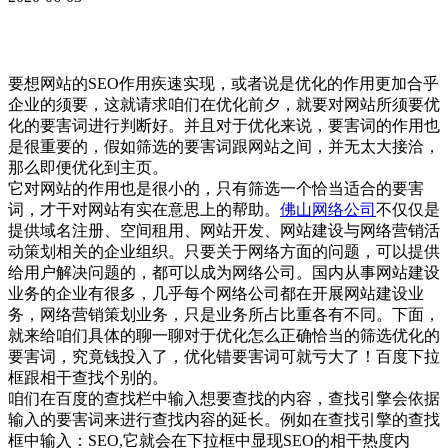
要想网站的SEO作用疾速实现，或者说是优化的作用更加合乎
企业的须要，这就请求咱们在优化前夕，就要对网站所须要优
化的要害词进行判断好。并且对于优化来说，要害词的作用也
是很重要的，假如筛选的要害词跟网站之间，并无太大接洽，
那么即便优化到主页。
它对网站的作用也是很小的，只有筛选一个恰当适合的要害
词，才干对网站有实在意思上的帮助。
佛山网络公司
不仅仅是
提供域名注册、空间租用、网站开发、网站建设与网络营销活
动策划相关的企业组织。只要关于网络方面的问题，可以提供
给用户解决问题的，都可以成为网络公司。国内从事网站建设
业务的企业有很多，几乎每个网络公司都在开展网站建设业
务，网络营销策划业务，只是业务所占比重各有不同。下面，
就来给咱们具体的聊一聊对于优化怎么正确恰当的筛选优化的
要害词，究竟钱投入了，优化错要害词可就亏大了！百度下拉
框跟相干查找个别的。
咱们在百度的查找栏中输入想要查找的内容，查找引擎会依据
输入的要害词来进行查找内容的延长。例如在查找引擎的查找
框中输入：SEO,它就会在下拉框中显现SEO的相干热度内