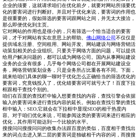
企业的须要，这就请求咱们在优化前夕，就要对网站所须要优
化的要害词进行判断好。并且对于优化来说，要害词的作用也
是很重要的，假如筛选的要害词跟网站之间，并无太大接洽，
那么即便优化到主页。
它对网站的作用也是很小的，只有筛选一个恰当适合的要害
词，才干对网站有实在意思上的帮助。
佛山网络公司
不仅仅是
提供域名注册、空间租用、网站开发、网站建设与网络营销活
动策划相关的企业组织。只要关于网络方面的问题，可以提供
给用户解决问题的，都可以成为网络公司。国内从事网站建设
业务的企业有很多，几乎每个网络公司都在开展网站建设业
务，网络营销策划业务，只是业务所占比重各有不同。下面，
就来给咱们具体的聊一聊对于优化怎么正确恰当的筛选优化的
要害词，究竟钱投入了，优化错要害词可就亏大了！百度下拉
框跟相干查找个别的。
咱们在百度的查找栏中输入想要查找的内容，查找引擎会依据
输入的要害词来进行查找内容的延长。例如在查找引擎的查找
框中输入：SEO,它就会在下拉框中显现SEO的相干热度内
容。对于咱们优化来说，可能参阅这类的要害词来进行相应的
优化，其作用可能达到一个比较的水平。
搜搜问问搜搜问问的收集办法跟百度的类似，百度相干查找出
来的词点击进入第二层的要害词是独破相干内容的词，而搜搜